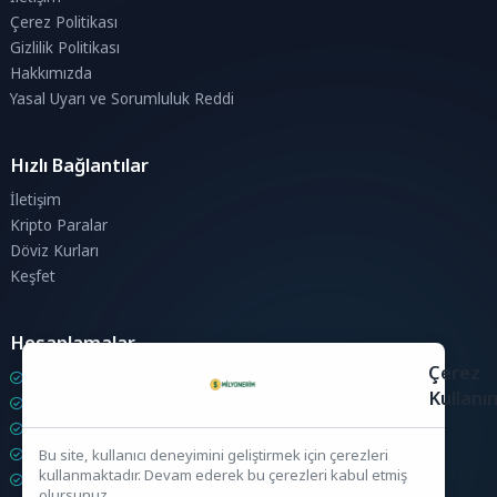
Çerez Politikası
Gizlilik Politikası
Hakkımızda
Yasal Uyarı ve Sorumluluk Reddi
Hızlı Bağlantılar
İletişim
Kripto Paralar
Döviz Kurları
Keşfet
Hesaplamalar
Çerez
Kripto Para Hesaplama
Kullanı
Döviz Hesaplama
KDV Hesaplama
İndirim Hesaplama
Bu site, kullanıcı deneyimini geliştirmek için çerezleri
kullanmaktadır. Devam ederek bu çerezleri kabul etmiş
Zam Hesaplama
olursunuz.