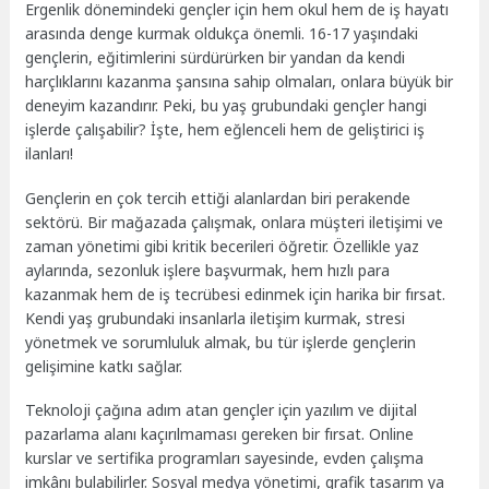
Ergenlik dönemindeki gençler için hem okul hem de iş hayatı
arasında denge kurmak oldukça önemli. 16-17 yaşındaki
gençlerin, eğitimlerini sürdürürken bir yandan da kendi
harçlıklarını kazanma şansına sahip olmaları, onlara büyük bir
deneyim kazandırır. Peki, bu yaş grubundaki gençler hangi
işlerde çalışabilir? İşte, hem eğlenceli hem de geliştirici iş
ilanları!
Gençlerin en çok tercih ettiği alanlardan biri perakende
sektörü. Bir mağazada çalışmak, onlara müşteri iletişimi ve
zaman yönetimi gibi kritik becerileri öğretir. Özellikle yaz
aylarında, sezonluk işlere başvurmak, hem hızlı para
kazanmak hem de iş tecrübesi edinmek için harika bir fırsat.
Kendi yaş grubundaki insanlarla iletişim kurmak, stresi
yönetmek ve sorumluluk almak, bu tür işlerde gençlerin
gelişimine katkı sağlar.
Teknoloji çağına adım atan gençler için yazılım ve dijital
pazarlama alanı kaçırılmaması gereken bir fırsat. Online
kurslar ve sertifika programları sayesinde, evden çalışma
imkânı bulabilirler. Sosyal medya yönetimi, grafik tasarım ya