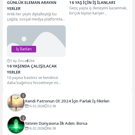
GÜNLÜK ELEMAN ARAYAN
16 YAŞ İÇİN İŞ İLANLARI
Genç yaşta iş deneyimi kazanmak,
YERLER
birçok kişinin kariyer
Artık her şeyin dijitalleştiği bu
yolculuğunda önemli bir adımdır.
çağda, sosyal medya platformları
Peki, 16 yaşında...
günlük eleman aramak için
mükemmel bir...
İş İlanları
7 Ay Önce
294
16 YAŞINDA ÇALIŞILACAK
YERLER
16 yaşına bastınız ve kendinizi
daha bağımsız hissetmeye mi
başlıyorsunuz? Harika! Bu yaş,
sadece bir...
1
Kendi Patronun Ol: 2024 İçin Parlak İş Fikirleri
16.02.2026
12:38
2
Yatırım Dünyasına İlk Adım: Borsa
16.02.2026
06:38