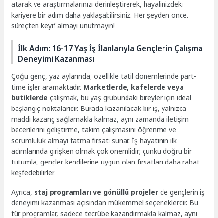
atarak ve araştırmalarınızı derinleştirerek, hayalinizdeki
kariyere bir adım daha yaklaşabilirsiniz. Her şeyden önce,
süreçten keyif almayı unutmayın!
İlk Adım: 16-17 Yaş İş İlanlarıyla Gençlerin Çalışma
Deneyimi Kazanması
Çoğu genç, yaz aylarında, özellikle tatil dönemlerinde part-
time işler aramaktadır.
Marketlerde, kafelerde veya
butiklerde
çalışmak, bu yaş grubundaki bireyler için ideal
başlangıç noktalarıdır. Burada kazanılacak bir iş, yalnızca
maddi kazanç sağlamakla kalmaz, aynı zamanda iletişim
becerilerini geliştirme, takım çalışmasını öğrenme ve
sorumluluk almayı tatma fırsatı sunar. İş hayatının ilk
adımlarında girişken olmak çok önemlidir; çünkü doğru bir
tutumla, gençler kendilerine uygun olan fırsatları daha rahat
keşfedebilirler.
Ayrıca,
staj programları ve gönüllü projeler
de gençlerin iş
deneyimi kazanması açısından mükemmel seçeneklerdir. Bu
tür programlar, sadece tecrübe kazandırmakla kalmaz, aynı