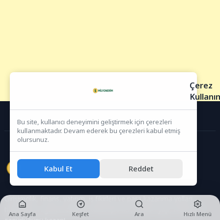
Çerez
Kullanı
Bu site, kullanıcı deneyimini geliştirmek için çerezleri
kullanmaktadır. Devam ederek bu çerezleri kabul etmiş
olursunuz.
Kabul Et
Reddet
Girişimcilik, finans, yatırım, iş fikirleri ve para kazanma yolları
hakkında en güncel bilgiler. Kendi işini kur, yatırım yap, finansal
Ana Sayfa
Keşfet
Ara
Hızlı Menü