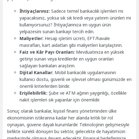
İhtiyaçlarınız:
Sadece temel bankacılık işlemleri mi
yapacaksınız, yoksa sık sık kredi veya yatırım ürünleri mi
kullanıyorsunuz? İhtiyaçlarınıza en uygun ürün
yelpazesini sunan bankayı tercih edin.
Maliyetler:
Hesap işletim ücreti, EFT/havale
masrafları, kart aidatları gibi maliyetleri karşılaştırın.
Faiz ve Kâr Payı Oranları:
Mevduatınıza en yüksek
getiriyi sunan veya kredilerde en uygun oranları
sağlayan bankaları araştırın.
Dijital Kanallar:
Mobil bankacılık uygulamasının
kullanıcı dostu, güvenli ve işlevsel olması günümüzde en
önemli kriterlerden biridir.
Erişilebilirlik:
Şube ve ATM ağının yaygınlığı, özellikle
nakit işlemleri sık yapanlar için önemlidir.
Sonuç olarak bankalar, kişisel finans yönetiminden ülke
ekonomisinin istikrarına kadar her alanda kritik bir rol
oynayan, güvene dayalı kurumlardır. Teknolojinin gelişmesiyle
birlikte sürekli dönüşen bu sektör, gelecekte de hayatımızın
merkezinde olmaya devam edecektir. Finansal hedeflerinize