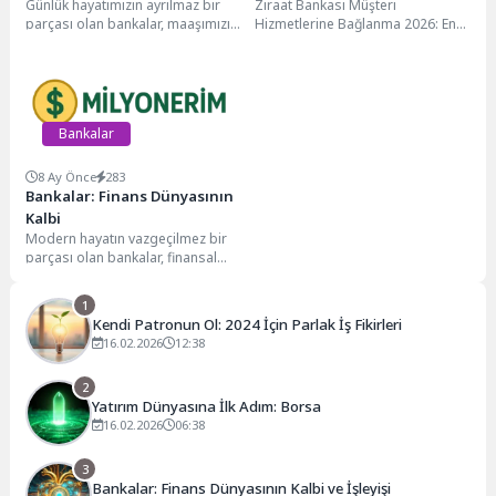
Günlük hayatımızın ayrılmaz bir
Ziraat Bankası Müşteri
En Hızlı İletişim Yolları
parçası olan bankalar, maaşımızı
Hizmetlerine Bağlanma 2026: En
aldığımız, faturalarımızı
Hızlı İletişim Yolları Ziraat Bankası,
ödediğimiz ve birikimlerimizi
Türkiye'nin en köklü...
değerlendirdiğimiz kurumlardan...
Bankalar
8 Ay Önce
283
Bankalar: Finans Dünyasının
Kalbi
Modern hayatın vazgeçilmez bir
parçası olan bankalar, finansal
sistemin temel taşlarıdır. Sadece
para sakladığımız yerler...
1
Kendi Patronun Ol: 2024 İçin Parlak İş Fikirleri
16.02.2026
12:38
2
Yatırım Dünyasına İlk Adım: Borsa
16.02.2026
06:38
3
Bankalar: Finans Dünyasının Kalbi ve İşleyişi