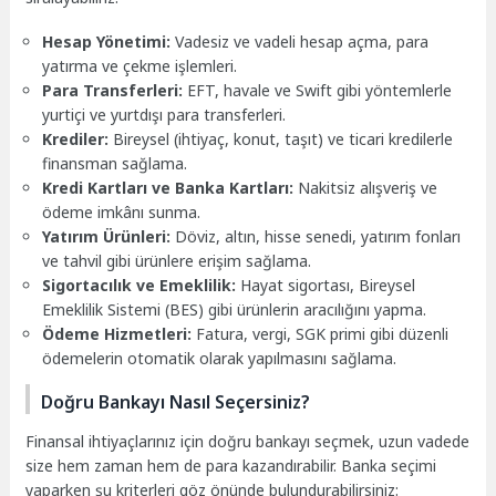
Hesap Yönetimi:
Vadesiz ve vadeli hesap açma, para
yatırma ve çekme işlemleri.
Para Transferleri:
EFT, havale ve Swift gibi yöntemlerle
yurtiçi ve yurtdışı para transferleri.
Krediler:
Bireysel (ihtiyaç, konut, taşıt) ve ticari kredilerle
finansman sağlama.
Kredi Kartları ve Banka Kartları:
Nakitsiz alışveriş ve
ödeme imkânı sunma.
Yatırım Ürünleri:
Döviz, altın, hisse senedi, yatırım fonları
ve tahvil gibi ürünlere erişim sağlama.
Sigortacılık ve Emeklilik:
Hayat sigortası, Bireysel
Emeklilik Sistemi (BES) gibi ürünlerin aracılığını yapma.
Ödeme Hizmetleri:
Fatura, vergi, SGK primi gibi düzenli
ödemelerin otomatik olarak yapılmasını sağlama.
Doğru Bankayı Nasıl Seçersiniz?
Finansal ihtiyaçlarınız için doğru bankayı seçmek, uzun vadede
size hem zaman hem de para kazandırabilir. Banka seçimi
yaparken şu kriterleri göz önünde bulundurabilirsiniz: