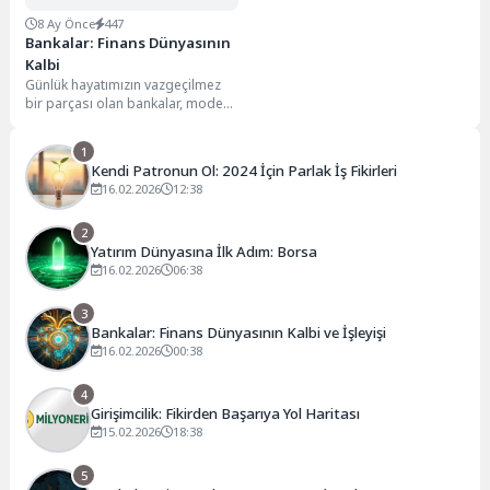
8 Ay Önce
447
Bankalar: Finans Dünyasının
Kalbi
Günlük hayatımızın vazgeçilmez
bir parçası olan bankalar, modern
ekonominin temel direkleridir.
Para çekmekten fatura
1
ödemeye,...
Kendi Patronun Ol: 2024 İçin Parlak İş Fikirleri
16.02.2026
12:38
2
Yatırım Dünyasına İlk Adım: Borsa
16.02.2026
06:38
3
Bankalar: Finans Dünyasının Kalbi ve İşleyişi
16.02.2026
00:38
4
Girişimcilik: Fikirden Başarıya Yol Haritası
15.02.2026
18:38
5