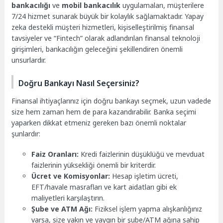
bankacılığı
ve
mobil bankacılık
uygulamaları, müşterilere
7/24 hizmet sunarak büyük bir kolaylık sağlamaktadır. Yapay
zeka destekli müşteri hizmetleri, kişiselleştirilmiş finansal
tavsiyeler ve “Fintech” olarak adlandırılan finansal teknoloji
girişimleri, bankacılığın geleceğini şekillendiren önemli
unsurlardır.
Doğru Bankayı Nasıl Seçersiniz?
Finansal ihtiyaçlarınız için doğru bankayı seçmek, uzun vadede
size hem zaman hem de para kazandırabilir. Banka seçimi
yaparken dikkat etmeniz gereken bazı önemli noktalar
şunlardır:
Faiz Oranları:
Kredi faizlerinin düşüklüğü ve mevduat
faizlerinin yüksekliği önemli bir kriterdir.
Ücret ve Komisyonlar:
Hesap işletim ücreti,
EFT/havale masrafları ve kart aidatları gibi ek
maliyetleri karşılaştırın.
Şube ve ATM Ağı:
Fiziksel işlem yapma alışkanlığınız
varsa, size yakın ve yaygın bir şube/ATM ağına sahip