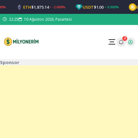
ETH
$1,875.14
USDT
$1.00
BNB
-2.600%
0.000%
22:25
10 Ağustos 2026, Pazartesi
2
Sponsor