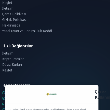
Keşfet
İletişim
Çerez Politikası
Gizlilik Politikası
Hakkımızda
Yasal Uyarı ve Sorumluluk Reddi
Hızlı Bağlantılar
İletişim
Kripto Paralar
Döviz Kurları
Keşfet
Hesaplamalar
Çerez
Kripto Para Hesaplama
Kullanı
Döviz Hesaplama
KDV Hesaplama
İndirim Hesaplama
Bu site, kullanıcı deneyimini geliştirmek için çerezleri