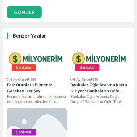
GÖNDER
Benzer Yazılar
Bankalar
Bankalar
8 Ay Önce
1595
8 Ay Önce
359
Faiz Oranları: Bilmeniz
Bankalar Öğle Arasına Kaçta
Gereken Her Şey
Giriyor? Bankaların Öğle
Finansal kararlar alırken karşımıza
Bankalar Öğle Arasına Kaçta
Tatili Saatleri ve Açılış
en sık çıkan terimlerden biri
Giriyor? Bankaların Öğle Tatili
Zamanı
şüphesiz "faiz oranıdır".
Saatleri ve Açılış Zamanı Rehberi
Birikimlerinizi değerlendirmek,
Bankalar, günlük...
ev...
Bankalar