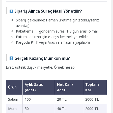
Sipariş Alınca Süreç Nasıl Yönetilir?
Sipariş geldiğinde: Hemen üretime gir (stokluysanız
avantaj)
Paketleme → gönderim süresi 1-3 gün arası olmalı
Faturalandırma için e-arşiv kesmek yeterlidir
Kargoda PTT veya Aras ile anlaşma yapılabilir
Gerçek Kazanç Mümkün mü?
Evet, üstelik düşük maliyetle. Örnek hesap:
Aylık Satış
Net Kar /
Toplam
Ürün
(adet)
Adet
Kar
Sabun
100
20 TL
2000 TL
Mum
50
40 TL
2000 TL