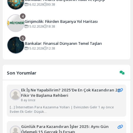
16.02.2026
00:38
4
Girişimcilik: Fikirden Başarıya Yol Haritası
15.02.2026
18:38
5
Bankalar: Finansal Dünyanın Temel Taşları
15.02.2026
12:38
Son Yorumlar
Ek İş Ne Yapabilirim? 2025'de En Çok Kazandıran 20
Fikir Ve Başlama Rehberi
8 ay önce
[…] İnternetten Para Kazanma Yolları | Evinizden Gelir 1 ay önce
Evden Ek Gelir: Düşük...
Günlük Para Kazandıran İşler 2025: Aynı Gün
Ödemeli 15 Gerçek İş Fırsatı