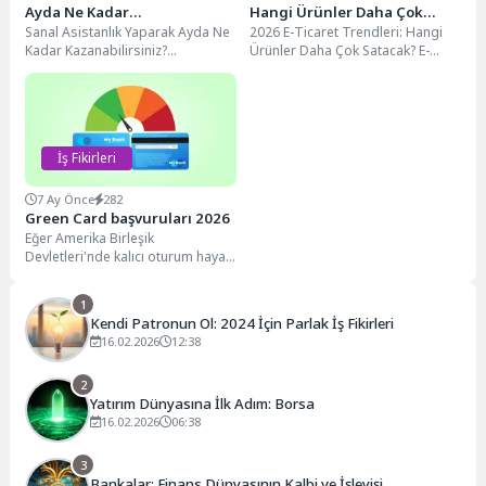
Ayda Ne Kadar
Hangi Ürünler Daha Çok
Sanal Asistanlık Yaparak Ayda Ne
2026 E-Ticaret Trendleri: Hangi
Kazanabilirsiniz?
Satacak?
Kadar Kazanabilirsiniz?
Ürünler Daha Çok Satacak? E-
Dijitalleşen dünyanın getirdiği en
ticaret sektörü, her geçen gün
büyük fırsatlardan biri şüphesiz...
hızla dönüşen...
İş Fikirleri
7 Ay Önce
282
Green Card başvuruları 2026
Eğer Amerika Birleşik
Devletleri'nde kalıcı oturum hayali
kuruyorsanız, Green Card
başvuruları 2026 yılı itibarıyla
1
size...
Kendi Patronun Ol: 2024 İçin Parlak İş Fikirleri
16.02.2026
12:38
2
Yatırım Dünyasına İlk Adım: Borsa
16.02.2026
06:38
3
Bankalar: Finans Dünyasının Kalbi ve İşleyişi