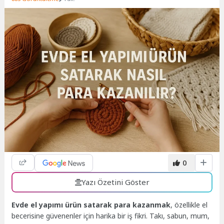
0
Yazı Özetini Göster
Evde el yapımı ürün satarak para kazanmak
, özellikle el
becerisine güvenenler için harika bir iş fikri. Takı, sabun, mum,