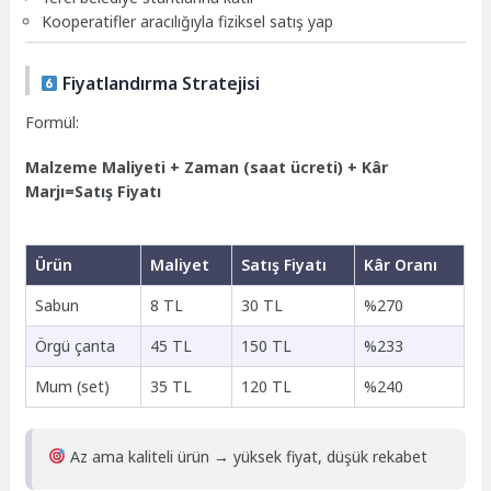
Kooperatifler aracılığıyla fiziksel satış yap
Fiyatlandırma Stratejisi
Formül:
Malzeme Maliyeti + Zaman (saat ücreti) + Kâr
Marjı=Satış Fiyatı
Ürün
Maliyet
Satış Fiyatı
Kâr Oranı
Sabun
8 TL
30 TL
%270
Örgü çanta
45 TL
150 TL
%233
Mum (set)
35 TL
120 TL
%240
Az ama kaliteli ürün → yüksek fiyat, düşük rekabet