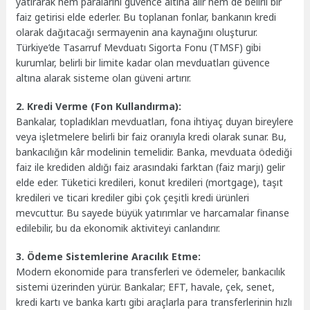
yatırarak hem paralarını güvence altına alır hem de belirli bir
faiz getirisi elde ederler. Bu toplanan fonlar, bankanın kredi
olarak dağıtacağı sermayenin ana kaynağını oluşturur.
Türkiye’de Tasarruf Mevduatı Sigorta Fonu (TMSF) gibi
kurumlar, belirli bir limite kadar olan mevduatları güvence
altına alarak sisteme olan güveni artırır.
2. Kredi Verme (Fon Kullandırma):
Bankalar, topladıkları mevduatları, fona ihtiyaç duyan bireylere
veya işletmelere belirli bir faiz oranıyla kredi olarak sunar. Bu,
bankacılığın kâr modelinin temelidir. Banka, mevduata ödediği
faiz ile krediden aldığı faiz arasındaki farktan (faiz marjı) gelir
elde eder. Tüketici kredileri, konut kredileri (mortgage), taşıt
kredileri ve ticari krediler gibi çok çeşitli kredi ürünleri
mevcuttur. Bu sayede büyük yatırımlar ve harcamalar finanse
edilebilir, bu da ekonomik aktiviteyi canlandırır.
3. Ödeme Sistemlerine Aracılık Etme:
Modern ekonomide para transferleri ve ödemeler, bankacılık
sistemi üzerinden yürür. Bankalar; EFT, havale, çek, senet,
kredi kartı ve banka kartı gibi araçlarla para transferlerinin hızlı