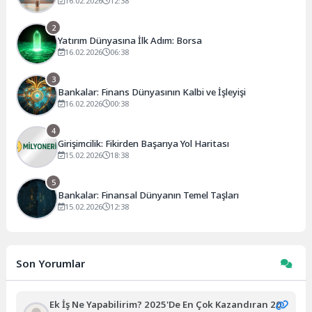
16.02.2026
12:38
2
Yatırım Dünyasına İlk Adım: Borsa
16.02.2026
06:38
3
Bankalar: Finans Dünyasının Kalbi ve İşleyişi
16.02.2026
00:38
4
Girişimcilik: Fikirden Başarıya Yol Haritası
15.02.2026
18:38
5
Bankalar: Finansal Dünyanın Temel Taşları
15.02.2026
12:38
Son Yorumlar
Ek İş Ne Yapabilirim? 2025'de En Çok Kazandıran 20