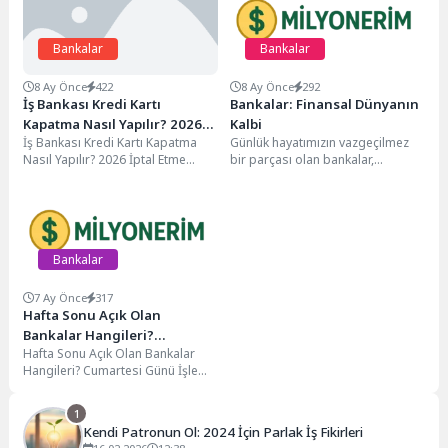
Bankalar
Bankalar
8 Ay Önce
422
8 Ay Önce
292
İş Bankası Kredi Kartı
Bankalar: Finansal Dünyanın
Kapatma Nasıl Yapılır? 2026
Kalbi
İş Bankası Kredi Kartı Kapatma
Günlük hayatımızın vazgeçilmez
İptal Etme Yöntemleri
Nasıl Yapılır? 2026 İptal Etme
bir parçası olan bankalar,
Yöntemleri ve Detaylı Rehber
maaşımızı aldığımız, faturalarımızı
Günümüzde...
ödediğimiz ve geleceğimiz için
birikim...
Bankalar
7 Ay Önce
317
Hafta Sonu Açık Olan
Bankalar Hangileri?
Hafta Sonu Açık Olan Bankalar
Cumartesi Günü İşlem
Hangileri? Cumartesi Günü İşlem
Yapabileceğiniz Şubeler
Yapabileceğiniz Şubeler Finansal
işlemlerinizi hafta içi...
1
Kendi Patronun Ol: 2024 İçin Parlak İş Fikirleri