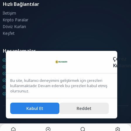
Hızlı Bağlantılar
İletişim
Kripto Paralar
Döviz Kurları
Keşfet
Hesaplamalar
Çerez
Kripto Para Hesaplama
Kullanı
Döviz Hesaplama
KDV Hesaplama
İndirim Hesaplama
Bu site, kullanıcı deneyimini geliştirmek için çerezleri
kullanmaktadır. Devam ederek bu çerezleri kabul etmiş
Zam Hesaplama
olursunuz.
Bileşik Hesaplama
Kabul Et
Reddet