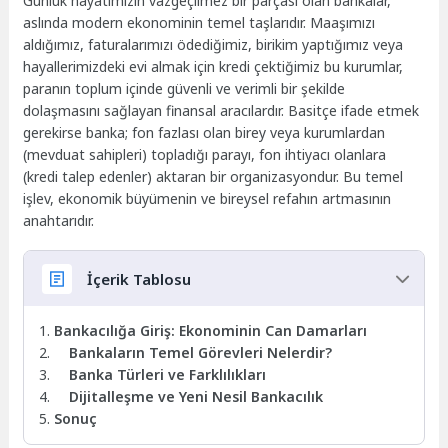
Günlük hayatımızın vazgeçilmez bir parçası olan bankalar,
aslında modern ekonominin temel taşlarıdır. Maaşımızı
aldığımız, faturalarımızı ödediğimiz, birikim yaptığımız veya
hayallerimizdeki evi almak için kredi çektiğimiz bu kurumlar,
paranın toplum içinde güvenli ve verimli bir şekilde
dolaşmasını sağlayan finansal aracılardır. Basitçe ifade etmek
gerekirse banka; fon fazlası olan birey veya kurumlardan
(mevduat sahipleri) topladığı parayı, fon ihtiyacı olanlara
(kredi talep edenler) aktaran bir organizasyondur. Bu temel
işlev, ekonomik büyümenin ve bireysel refahın artmasının
anahtarıdır.
İçerik Tablosu
Bankacılığa Giriş: Ekonominin Can Damarları
Bankaların Temel Görevleri Nelerdir?
Banka Türleri ve Farklılıkları
Dijitalleşme ve Yeni Nesil Bankacılık
Sonuç