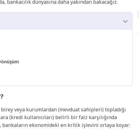
azıda, bankacılık dünyasına daha yakından bakacağız.
l Dönüşüm
r?
n birey veya kurumlardan (mevduat sahipleri) topladığı
ra (kredi kullanıcıları) belirli bir faiz karşılığında
m, bankaların ekonomideki en kritik işlevini ortaya koyar: