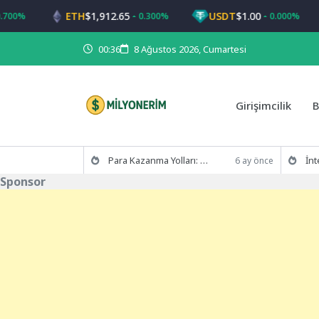
ETH
$1,912.65
USDT
$1.00
%
0.300%
0.000%
00:36
8 Ağustos 2026, Cumartesi
Girişimcilik
B
Para Kazanma Yolları: 2024 İçin Fırsatlar
İnternet
6 ay önce
Sponsor