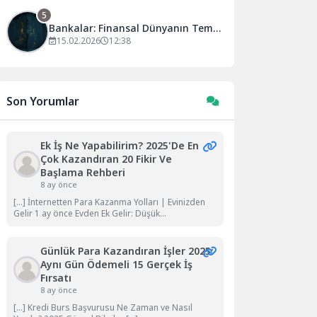
5
Bankalar: Finansal Dünyanın Temel
Taşları
15.02.2026
12:38
Son Yorumlar
Ek İş Ne Yapabilirim? 2025'de En
Çok Kazandıran 20 Fikir Ve
Başlama Rehberi
8 ay önce
[…] İnternetten Para Kazanma Yolları | Evinizden
Gelir 1 ay önce Evden Ek Gelir: Düşük...
Günlük Para Kazandıran İşler 2025:
Aynı Gün Ödemeli 15 Gerçek İş
Fırsatı
8 ay önce
[…] Kredi Burs Başvurusu Ne Zaman ve Nasıl