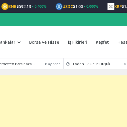
BNB
$592.13
USDC
$1.00
XRP
$1.03
0.400%
0.000%
ankalar
Borsa ve Hisse
İş Fikirleri
Keşfet
Hes
ten Para Kazanma Yolları | Evinizden Gelir
Evden Ek Gelir: Düşük Bütçeyle Başlayan 7 Yöntem
6 ay önce
6