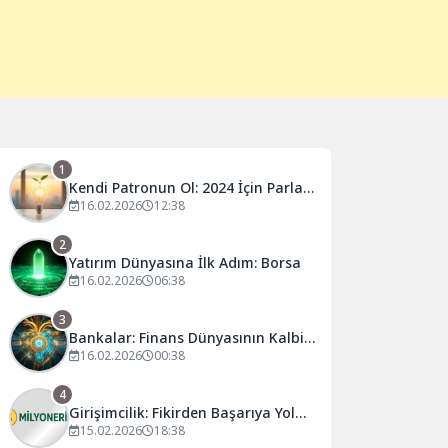
1
Kendi Patronun Ol: 2024 İçin Parlak
İş Fikirleri
16.02.2026
12:38
2
Yatırım Dünyasına İlk Adım: Borsa
16.02.2026
06:38
3
Bankalar: Finans Dünyasının Kalbi
ve İşleyişi
16.02.2026
00:38
4
Girişimcilik: Fikirden Başarıya Yol
Haritası
15.02.2026
18:38