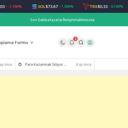
SOL
$73.67
TRX
$0.33
-1.100%
1.300%
0.100%
Son Dakika
Yazarlar
İletişim
Hakkımızda
2
aplama Formu
Para Kazanmak İstiyorum Diyenler Buraya! Gerçek Fikirler
 ay önce
6 ay önce