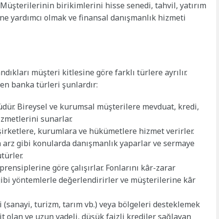
Müşterilerinin birikimlerini hisse senedi, tahvil, yatırım
ine yardımcı olmak ve finansal danışmanlık hizmeti
ıkları müşteri kitlesine göre farklı türlere ayrılır.
en banka türleri şunlardır:
dür. Bireysel ve kurumsal müşterilere mevduat, kredi,
izmetlerini sunarlar.
irketlere, kurumlara ve hükümetlere hizmet verirler.
ka arz gibi konularda danışmanlık yaparlar ve sermaye
türler.
prensiplerine göre çalışırlar. Fonlarını kâr-zarar
 gibi yöntemlerle değerlendirirler ve müşterilerine kâr
i (sanayi, turizm, tarım vb.) veya bölgeleri desteklemek
it olan ve uzun vadeli, düşük faizli krediler sağlayan