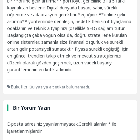
bir **online gelir artırma** portföyü, genellikle 3 ila 5 farklı
kaynaktan beslenir. Dijital dünyada başarı, sabır, sürekli
öğrenme ve adaptasyon gerektirir. Seçtiğiniz **online gelir
artırma** yönteminde derinleşin, hedef kitlenizin ihtiyaçlarına
odaklanın ve teknik altyapınızı (özellikle SEO) sağlam tutun.
Başlangıçta çaba yoğun olsa da, doğru stratejilerle kurulan
online sistemler, zamanla size finansal özgürlük ve sürekli
artan gelir potansiyeli sunacaktır. Piyasa sürekli değiştiği için,
en güncel trendleri takip etmek ve mevcut stratejilerinizi
düzenli olarak gözden geçirmek, uzun vadeli başarıyı
garantilemenin en kritik adımıdır.
Etiketler :
Bu yazıya ait etiket bulunamadı.
Bir Yorum Yazın
E-posta adresiniz yayınlanmayacak.
Gerekli alanlar
*
ile
işaretlenmişlerdir