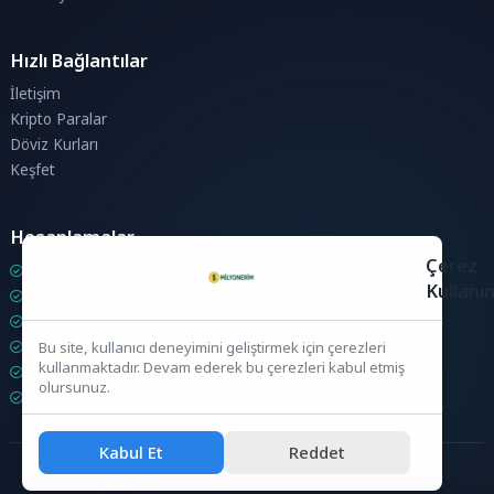
Hızlı Bağlantılar
İletişim
Kripto Paralar
Döviz Kurları
Keşfet
Hesaplamalar
Çerez
Kripto Para Hesaplama
Kullanı
Döviz Hesaplama
KDV Hesaplama
İndirim Hesaplama
Bu site, kullanıcı deneyimini geliştirmek için çerezleri
kullanmaktadır. Devam ederek bu çerezleri kabul etmiş
Zam Hesaplama
olursunuz.
Bileşik Hesaplama
Kabul Et
Reddet