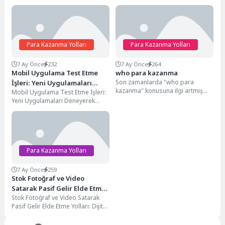
Para Kazanma Yolları
Para Kazanma Yolları
7 Ay Önce
232
7 Ay Önce
264
Mobil Uygulama Test Etme
who para kazanma
Son zamanlarda "who para
İşleri: Yeni Uygulamaları
kazanma" konusuna ilgi artmış
Mobil Uygulama Test Etme İşleri:
Deneyerek Kazanın
durumda. Peki, neden? Çünkü
Yeni Uygulamaları Deneyerek
internet, neredeyse herkesin...
Kazanın Dijital çağın hızla
ilerlemesiyle birlikte, akıllı...
Para Kazanma Yolları
7 Ay Önce
259
Stok Fotoğraf ve Video
Satarak Pasif Gelir Elde Etme
Stok Fotoğraf ve Video Satarak
Yolları
Pasif Gelir Elde Etme Yolları: Dijital
Varlıklarınızı Nakde Çevirin Dijital...