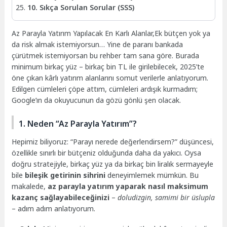
10. Sıkça Sorulan Sorular (SSS)
Az Parayla Yatırım Yapılacak En Karlı Alanlar,Ek bütçen yok ya
da risk almak istemiyorsun… Yine de paranı bankada
çürütmek istemiyorsan bu rehber tam sana göre. Burada
minimum birkaç yüz – birkaç bin TL ile girilebilecek, 2025’te
öne çıkan kârlı yatırım alanlarını somut verilerle anlatıyorum.
Edilgen cümleleri çöpe attım, cümleleri ardışık kurmadım;
Google’ın da okuyucunun da gözü gönlü şen olacak.
1. Neden “Az Parayla Yatırım”?
Hepimiz biliyoruz: “Parayı nerede değerlendirsem?” düşüncesi,
özellikle sınırlı bir bütçeniz olduğunda daha da yakıcı. Oysa
doğru stratejiyle, birkaç yüz ya da birkaç bin liralık sermayeyle
bile
bileşik getirinin sihrini
deneyimlemek mümkün. Bu
makalede,
az parayla yatırım yaparak nasıl maksimum
kazanç sağlayabileceğinizi
–
doludizgin, samimi bir üslupla
– adım adım anlatıyorum.