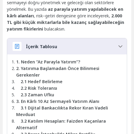
sermayeyi doğru yönetmek ve geleceği olan sektörlere
yönelmek. Bu yazıda
az parayla yatırım yapılabilecek en
kârlı alanları
, risk–getiri dengesine göre inceleyerek,
2.000
TL gibi küçük miktarlarla bile kazanç sağlayabileceğin
yatırım fikirlerini
bulacaksın.
İçerik Tablosu
1. Neden “Az Parayla Yatırım”?
2. Yatırıma Başlamadan Önce Bilinmesi
Gerekenler
2.1 Hedef Belirleme
2.2 Risk Toleransı
2.3 Zaman Ufku
3. En Kârlı 10 Az Sermayeli Yatırım Alanı
3.1 Dijital Bankacılıkta Rekor Kıran Vadeli
Mevduat
3.2 Katılım Hesapları: Faizden Kaçanlara
Alternatif