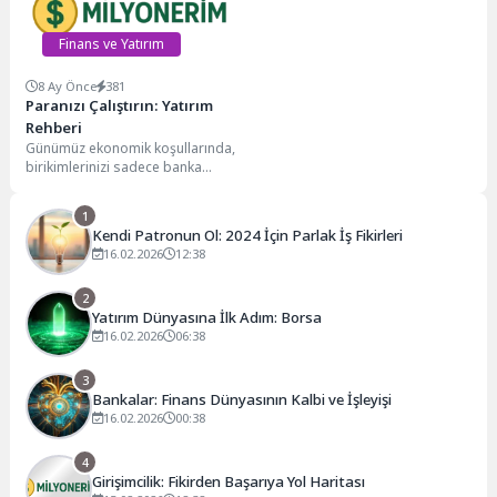
Finans ve Yatırım
8 Ay Önce
381
Paranızı Çalıştırın: Yatırım
Rehberi
Günümüz ekonomik koşullarında,
birikimlerinizi sadece banka
hesabında tutmak, paranın
enflasyon karşısında değer
1
kaybetmesine neden olabilir....
Kendi Patronun Ol: 2024 İçin Parlak İş Fikirleri
16.02.2026
12:38
2
Yatırım Dünyasına İlk Adım: Borsa
16.02.2026
06:38
3
Bankalar: Finans Dünyasının Kalbi ve İşleyişi
16.02.2026
00:38
4
Girişimcilik: Fikirden Başarıya Yol Haritası