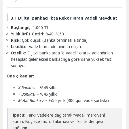
3.1 Dijital Bankacılıkta Rekor Kıran Vadeli Mevduat
Başlangıç:
1.000 TL
Yıllık Brüt Getiri:
%40–%50
Risk:
Çok düşük (Banka teminatı altında)
Likidite:
Vade bitiminde anında erişim
Özellik:
Dijital bankalarda “e-vadeli” olarak adlandırılan
hesaplar, geleneksel bankacılığa göre daha yüksek faiz
sunuyor.
Öne çıkanlar:
X Bankası
– %48 yıllık
Y Bankası
– %45 yıllık
Mobil Banka Z
– %50 yıllık (300 gün vade şartıyla)
İpucu:
Farklı vadelere dağıtarak “vadeli merdiveni”
kurun. Böylece faiz ortalaması ve likidite dengesi
sağlanır.