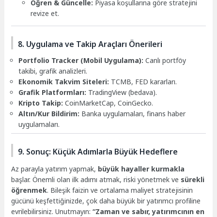
Öğren & Güncelle:
Piyasa koşullarına göre stratejini
revize et.
8. Uygulama ve Takip Araçları Önerileri
Portfolio Tracker (Mobil Uygulama):
Canlı portföy
takibi, grafik analizleri.
Ekonomik Takvim Siteleri:
TCMB, FED kararları.
Grafik Platformları:
TradingView (bedava).
Kripto Takip:
CoinMarketCap, CoinGecko.
Altın/Kur Bildirim:
Banka uygulamaları, finans haber
uygulamaları.
9. Sonuç: Küçük Adımlarla Büyük Hedeflere
Az parayla yatırım yapmak,
büyük hayaller kurmakla
başlar. Önemli olan ilk adımı atmak, riski yönetmek ve
sürekli
öğrenmek
. Bileşik faizin ve ortalama maliyet stratejisinin
gücünü keşfettiğinizde, çok daha büyük bir yatırımcı profiline
evrilebilirsiniz. Unutmayın:
“Zaman ve sabır, yatırımcının en