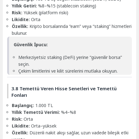
Yıllık Getiri:
%8–%15 (stablecoin staking)
Risk:
Yüksek (platform riski)
Likidite:
Orta
Özellik:
Kripto borsalarında “earn” veya “staking” hizmetleri
bulunur.
Güvenlik İpucu:
Merkeziyetsiz staking (DeFi) yerine “güvenilir borsa”
seçin.
Çekim limitlerini ve kilit sürelerini mutlaka okuyun.
3.8 Temettü Veren Hisse Senetleri ve Temettü
Fonları
Başlangıç:
1.000 TL
Yıllık Temettü Verimi:
%4–%8
Risk:
Orta
Likidite:
Orta–yüksek
Özellik:
Düzenli nakit akışı sağlar, uzun vadede bileşik etki