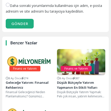
Daha sonraki yorumlarımda kullanılması için adım, e-posta
adresim ve site adresim bu tarayıcıya kaydedilsin.
GÖNDER
Benzer Yazılar
Finans ve Yatırım
Finans ve Yatırım
8 Ay Önce
274
6 Ay Önce
387
Geleceğe Yatırım: Finansal
Düşük Bütçeyle Yatırım
Rehberiniz
Yapmanın En Etkili Yolları
Finansal Geleceğinizi Neden
Düşük Bütçeyle Yatırım Yapmak:
Planlamalısınız? Günümüz
Pek çok insan, yatırım kelimesini
ekonomik koşullarında, sadece
duyduğunda aklına büyük
para biriktirmek finansal
sermayeler ve karmaşık...
hedeflere ulaşmak için yeterli...