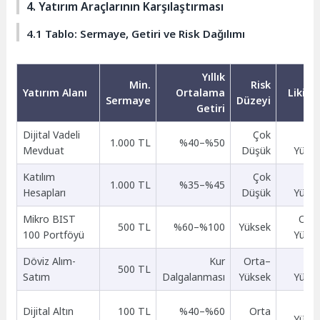
4. Yatırım Araçlarının Karşılaştırması
4.1 Tablo: Sermaye, Getiri ve Risk Dağılımı
Yıllık
Min.
Risk
Yatırım Alanı
Ortalama
Likidi
Sermaye
Düzeyi
Getiri
Dijital Vadeli
Çok
Ço
1.000 TL
%40–%50
Mevduat
Düşük
Yüks
Katılım
Çok
Ço
1.000 TL
%35–%45
Hesapları
Düşük
Yüks
Mikro BIST
Ort
500 TL
%60–%100
Yüksek
100 Portföyü
Yüks
Döviz Alım-
Kur
Orta–
Ço
500 TL
Satım
Dalgalanması
Yüksek
Yüks
Ço
Dijital Altın
100 TL
%40–%60
Orta
Yüks