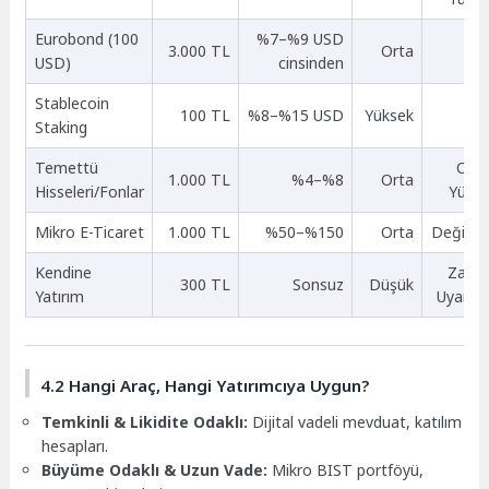
Eurobond (100
%7–%9 USD
3.000 TL
Orta
Or
USD)
cinsinden
Stablecoin
100 TL
%8–%15 USD
Yüksek
Or
Staking
Temettü
Ort
1.000 TL
%4–%8
Orta
Hisseleri/Fonlar
Yüks
Mikro E-Ticaret
1.000 TL
%50–%150
Orta
Değişk
Kendine
Zama
300 TL
Sonsuz
Düşük
Yatırım
Uyarlan
4.2 Hangi Araç, Hangi Yatırımcıya Uygun?
Temkinli & Likidite Odaklı:
Dijital vadeli mevduat, katılım
hesapları.
Büyüme Odaklı & Uzun Vade:
Mikro BIST portföyü,