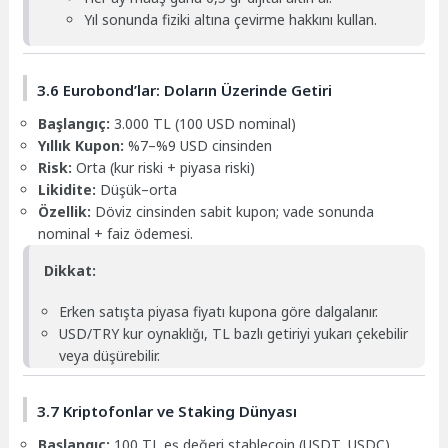
Yıl sonunda fiziki altına çevirme hakkını kullan.
3.6 Eurobond’lar: Doların Üzerinde Getiri
Başlangıç:
3.000 TL (100 USD nominal)
Yıllık Kupon:
%7–%9 USD cinsinden
Risk:
Orta (kur riski + piyasa riski)
Likidite:
Düşük–orta
Özellik:
Döviz cinsinden sabit kupon; vade sonunda
nominal + faiz ödemesi.
Dikkat:
Erken satışta piyasa fiyatı kupona göre dalgalanır.
USD/TRY kur oynaklığı, TL bazlı getiriyi yukarı çekebilir
veya düşürebilir.
3.7 Kriptofonlar ve Staking Dünyası
Başlangıç:
100 TL eş değeri stablecoin (USDT, USDC)