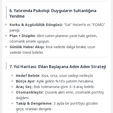
6. Yatırımda Psikoloji: Duyguların Sultanlığına
Yenilme
Korku & Açgözlülük Döngüsü:
“Sat” histeri’si vs “FOMO”
paniği.
Plan + Disiplin:
Alım-satım planınızı yazılı hale getirin,
otomatik emirle uyuyun.
Günlük Haber Akışı:
Kısa vadede dalga bırakır, uzun
vadede trend belirler.
7. Yol Haritası: 0’dan Başlayana Adım Adım Strateji
Hedef Belirle:
Kısa, orta, uzun vadeyi netleştir.
Bütçe Ayır:
Aylık gelirin %10’u yatırım hesabına.
Araç Seç:
Risk toleransına göre 3–4 araç belirle.
Otomatikleştir:
Düzenli alım emri, otomatik portföy
dağılımı.
Takip & Dengeleme:
3 ayda bir portföyü gözden
geçir, oranları dengele.