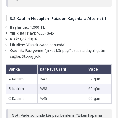
3.2 Katılım Hesapları: Faizden Kaçanlara Alternatif
Başlangıç:
1.000 TL
Yıllık Kâr Payı:
%35–%45
Risk:
Çok düşük
Likidite:
Yüksek (vade sonunda)
Özellik:
Faiz yerine “şirket kâr payı” esasına dayalı getiri
sağlar. Stopaj yok.
Banka
Kâr Payı Oranı
Vade
A Katılım
%42
32 gün
B Katılım
%38
60 gün
C Katılım
%45
90 gün
Not:
Vade sonunda kâr payı belirlenir; “Erken kapama”