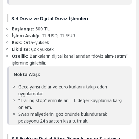
3.4 Döviz ve Dijital Döviz İşlemleri
Başlangıç:
500 TL
İşlem Aralığı:
TL/USD, TL/EUR
Risk:
Orta–yüksek
Likidite:
Çok yüksek
Özellik:
Bankaların dijital kanallarından “döviz alım-satım”
işlemine girilebilir.
Nokta Atışı:
Gece yarısı dolar ve euro kurlarını takip eden
uygulamalar.
“Trailing stop” emri ile ani TL değer kayıplarına karşı
önlem.
Swap maliyetlerini göz önünde bulundurarak
pozisyonu 24 saatten kısa tutmak.
3.5 Fizikî ve Dijital Altın: Güvenli Liman Stratejisi