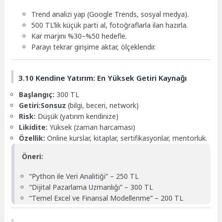
Trend analizi yap (Google Trends, sosyal medya).
500 TL’lik küçük parti al, fotoğraflarla ilan hazırla.
Kar marjını %30–%50 hedefle.
Parayı tekrar girişime aktar, ölçeklendir.
3.10 Kendine Yatırım: En Yüksek Getiri Kaynağı
Başlangıç:
300 TL
Getiri:
Sonsuz
(bilgi, beceri, network)
Risk:
Düşük (yatırım kendinize)
Likidite:
Yüksek (zaman harcaması)
Özellik:
Online kurslar, kitaplar, sertifikasyonlar, mentorluk.
Öneri:
“Python ile Veri Analitiği” – 250 TL
“Dijital Pazarlama Uzmanlığı” – 300 TL
“Temel Excel ve Finansal Modellenme” – 200 TL