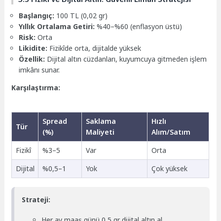
Başlangıç:
100 TL (0,02 gr)
Yıllık Ortalama Getiri:
%40–%60 (enflasyon üstü)
Risk:
Orta
Likidite:
Fizikîde orta, dijitalde yüksek
Özellik:
Dijital altın cüzdanları, kuyumcuya gitmeden işlem
imkânı sunar.
Karşılaştırma:
Spread
Saklama
Hızlı
Tür
(%)
Maliyeti
Alım/Satım
Fizikî
%3–5
Var
Orta
Dijital
%0,5–1
Yok
Çok yüksek
Strateji:
Her ay maaş günü 0,5 gr dijital altın al.