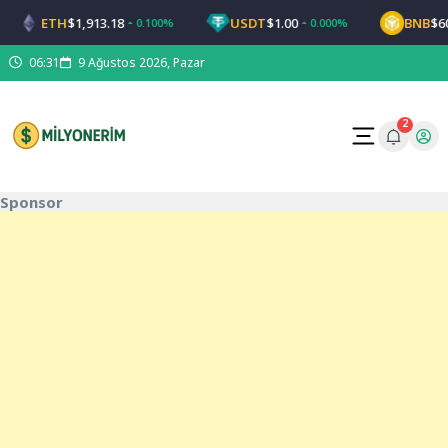
ETH
$1,913.18
USDT
$1.00
BNB
$600.48
0.100%
0.000%
06:31
9 Ağustos 2026, Pazar
2
Sponsor