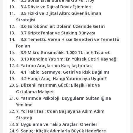
3.3 Borsa İstanbul’da Mikro Portföy
3.4 Döviz ve Dijital Döviz İşlemleri
3.5 Fizikî ve Dijital Altın: Güvenli Liman
Stratejisi
3.6 Eurobond’lar: Doların Üzerinde Getiri
3.7 Kriptofonlar ve Staking Dünyası
3.8 Temettü Veren Hisse Senetleri ve Temettü
Fonları
3.9 Mikro Girişimcilik: 1.000 TL ile E-Ticaret
3.10 Kendine Yatırım: En Yüksek Getiri Kaynağı
4. Yatırım Araçlarının Karşılaştırması
4.1 Tablo: Sermaye, Getiri ve Risk Dağılımı
4.2 Hangi Araç, Hangi Yatırımcıya Uygun?
5. Düzenli Yatırımın Gücü: Bileşik Faiz ve
Ortalama Maliyet
6. Yatırımda Psikoloji: Duyguların Sultanlığına
Yenilme
7. Yol Haritası: 0’dan Başlayana Adım Adım
Strateji
8. Uygulama ve Takip Araçları Önerileri
9. Sonuç: Küçük Adımlarla Büyük Hedeflere