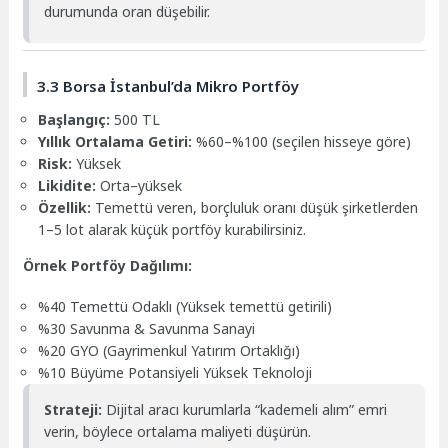
durumunda oran düşebilir.
3.3 Borsa İstanbul’da Mikro Portföy
Başlangıç:
500 TL
Yıllık Ortalama Getiri:
%60–%100 (seçilen hisseye göre)
Risk:
Yüksek
Likidite:
Orta–yüksek
Özellik:
Temettü veren, borçluluk oranı düşük şirketlerden
1–5 lot alarak küçük portföy kurabilirsiniz.
Örnek Portföy Dağılımı:
%40 Temettü Odaklı (Yüksek temettü getirili)
%30 Savunma & Savunma Sanayi
%20 GYO (Gayrimenkul Yatırım Ortaklığı)
%10 Büyüme Potansiyeli Yüksek Teknoloji
Strateji:
Dijital aracı kurumlarla “kademeli alım” emri
verin, böylece ortalama maliyeti düşürün.