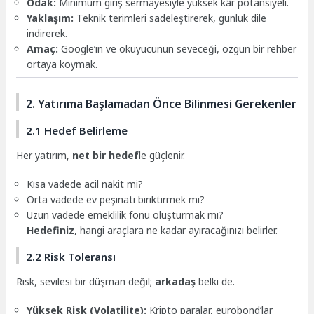
Odak:
Minimum giriş sermayesiyle yüksek kâr potansiyeli.
Yaklaşım:
Teknik terimleri sadeleştirerek, günlük dile
indirerek.
Amaç:
Google’ın ve okuyucunun seveceği, özgün bir rehber
ortaya koymak.
2. Yatırıma Başlamadan Önce Bilinmesi Gerekenler
2.1 Hedef Belirleme
Her yatırım,
net bir hedef
le güçlenir.
Kısa vadede acil nakit mi?
Orta vadede ev peşinatı biriktirmek mi?
Uzun vadede emeklilik fonu oluşturmak mı?
Hedefiniz
, hangi araçlara ne kadar ayıracağınızı belirler.
2.2 Risk Toleransı
Risk, sevilesi bir düşman değil;
arkadaş
belki de.
Yüksek Risk (Volatilite):
Kripto paralar, eurobond’lar