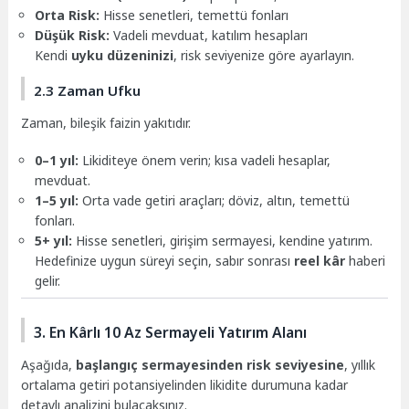
Orta Risk:
Hisse senetleri, temettü fonları
Düşük Risk:
Vadeli mevduat, katılım hesapları
Kendi
uyku düzeninizi
, risk seviyenize göre ayarlayın.
2.3 Zaman Ufku
Zaman, bileşik faizin yakıtıdır.
0–1 yıl:
Likiditeye önem verin; kısa vadeli hesaplar,
mevduat.
1–5 yıl:
Orta vade getiri araçları; döviz, altın, temettü
fonları.
5+ yıl:
Hisse senetleri, girişim sermayesi, kendine yatırım.
Hedefinize uygun süreyi seçin, sabır sonrası
reel kâr
haberi
gelir.
3. En Kârlı 10 Az Sermayeli Yatırım Alanı
Aşağıda,
başlangıç sermayesinden risk seviyesine
, yıllık
ortalama getiri potansiyelinden likidite durumuna kadar
detaylı analizini bulacaksınız.