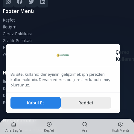
Footer Menü
Keşfet
İletişim
Çerez Politikası
Gizlilik Politikası
Hakkımızda
Çerez
Yasal Uyarı ve Sorumluluk Reddi
Kullanı
Hızlı Bağlantılar
Bu site, kullanıcı deneyimini geliştirmek için çerezleri
kullanmaktadır. Devam ederek bu çerezleri kabul etmiş
İletişim
olursunuz.
Kripto Paralar
Döviz Kurları
Kabul Et
Reddet
Keşfet
Hesaplamalar
Kripto Para Hesaplama
Ana Sayfa
Keşfet
Ara
Hızlı Menü