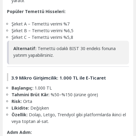
yaratır.
Popüler Temettü Hisseleri:
Şirket A – Temettü verimi %7
Şirket B – Temettü verimi %6,5
Şirket C – Temettü verimi %5,8
Alternatif:
Temettü odaklı BIST 30 endeks fonuna
yatırım yapabilirsiniz.
3.9 Mikro Girişimcilik: 1.000 TL ile E-Ticaret
Başlangıç:
1.000 TL
Tahmini Brüt Kâr:
%50–%150 (ürüne göre)
Risk:
Orta
Likidite:
Değişken
Özellik:
Dolap, Letgo, Trendyol gibi platformlarda ikinci el
veya toptan al-sat.
Adım Adım: