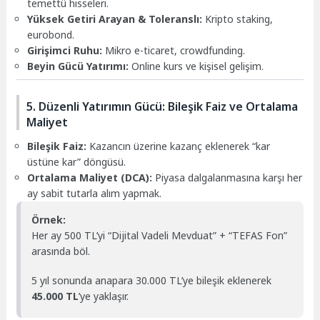
temettü hisseleri.
Yüksek Getiri Arayan & Toleranslı:
Kripto staking,
eurobond.
Girişimci Ruhu:
Mikro e-ticaret, crowdfunding.
Beyin Gücü Yatırımı:
Online kurs ve kişisel gelişim.
5. Düzenli Yatırımın Gücü: Bileşik Faiz ve Ortalama
Maliyet
Bileşik Faiz:
Kazancın üzerine kazanç eklenerek “kar
üstüne kar” döngüsü.
Ortalama Maliyet (DCA):
Piyasa dalgalanmasına karşı her
ay sabit tutarla alım yapmak.
Örnek:
Her ay 500 TL’yi “Dijital Vadeli Mevduat” + “TEFAS Fon”
arasında böl.
5 yıl sonunda anapara 30.000 TL’ye bileşik eklenerek
45.000 TL
’ye yaklaşır.