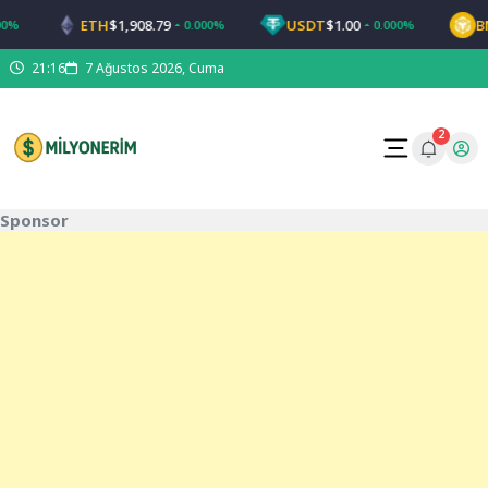
ETH
$1,908.79
USDT
$1.00
BNB
0.000%
0.000%
21:16
7 Ağustos 2026, Cuma
2
Sponsor