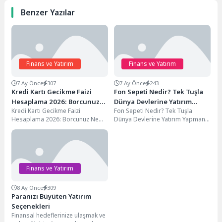
Benzer Yazılar
Finans ve Yatırım
Finans ve Yatırım
7 Ay Önce
307
7 Ay Önce
243
Kredi Kartı Gecikme Faizi
Fon Sepeti Nedir? Tek Tuşla
Hesaplama 2026: Borcunuz
Dünya Devlerine Yatırım
Kredi Kartı Gecikme Faizi
Fon Sepeti Nedir? Tek Tuşla
Ne Kadar Artacak?
Yapın
Hesaplama 2026: Borcunuz Ne
Dünya Devlerine Yatırım Yapmanın
Kadar Artacak? Kredi kartları,
Sırları Yatırım dünyası karmaşık
modern finans dünyasının...
görünebilir; hisse...
Finans ve Yatırım
8 Ay Önce
309
Paranızı Büyüten Yatırım
Seçenekleri
Finansal hedeflerinize ulaşmak ve