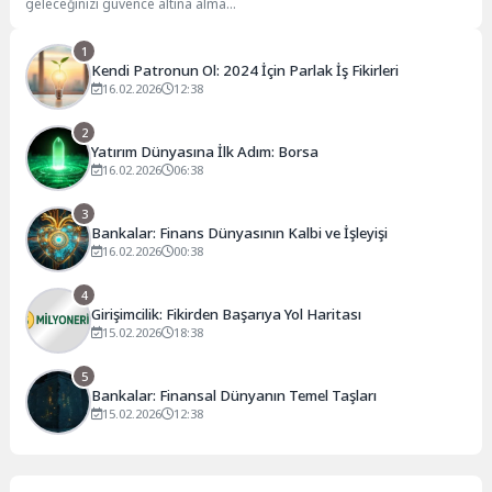
geleceğinizi güvence altına almak
için paranızı doğru yönetmek
kritik bir öneme...
1
Kendi Patronun Ol: 2024 İçin Parlak İş Fikirleri
16.02.2026
12:38
2
Yatırım Dünyasına İlk Adım: Borsa
16.02.2026
06:38
3
Bankalar: Finans Dünyasının Kalbi ve İşleyişi
16.02.2026
00:38
4
Girişimcilik: Fikirden Başarıya Yol Haritası
15.02.2026
18:38
5
Bankalar: Finansal Dünyanın Temel Taşları
15.02.2026
12:38