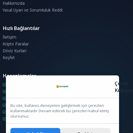
Hakkımızda
Yasal Uyarı ve Sorumluluk Reddi
Hızlı Bağlantılar
İletişim
Kripto Paralar
Döviz Kurları
Keşfet
Hesaplamalar
Çerez
Kripto Para Hesaplama
Kullanı
Döviz Hesaplama
KDV Hesaplama
İndirim Hesaplama
Bu site, kullanıcı deneyimini geliştirmek için çerezleri
kullanmaktadır. Devam ederek bu çerezleri kabul etmiş
Zam Hesaplama
olursunuz.
Bileşik Hesaplama